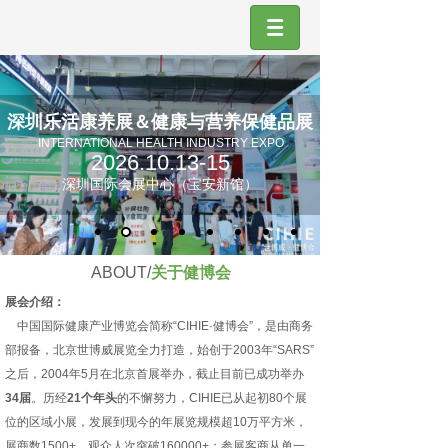
深圳乐活康养展＆健康与营养保健品展
INTERNATIONAL HEALTH INDUSTRY EXPO
2026.10.13-15
深圳国际会展中心（宝安新馆）
ABOUT/
关于健博会
展会介绍：
中国国际健康产业博览会简称“CIHIE·健博会”，是由商务
部报备，北京世博威展览全力打造，始创于2003年“SARS”
之后，2004年5月在北京首展举办，截止目前已成功举办
34届
。历经
21个年头
的不懈努力，CIHIE已从起初80个展
位的区域小展，发展到现今的年展览规模超10万平方米，
展商数1500+，观众人次突破160000+；参展客商从单一