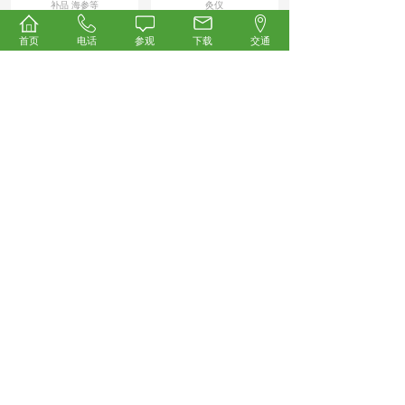
补品 海参等
灸仪
首页
电话
参观
下载
交通
News/
展会新闻
开幕倒计时！2026第35届中国国际健康产业博览会
4.23重磅启幕，科技创新领航万亿大健康蓝海！
承载行业厚望、汇聚全产业链资源，被誉为
大健康产业“风向标”与“晴雨表”的2026第35
届中国国际健康产业博览会
【详细】
2026-04-22
群雄逐鹿！众多微高压氧舱企业强势集结，抢占万
亿科技氧生新风口！
本届展会汇聚众多展商与观众，涵盖营养保
健、药食同源、中医药养生、AI智慧医疗、
康复理疗、氢健康产品、健康饮用水
【详细】
2026-04-22
邀您共启数字中医新时代！中科尚易AI循经机器人
将亮相2026第35届中国国际健康产业博览会
2026年4月23—25日，中科尚易将携其AI循
经机器人重磅亮相第35届中国国际健康产业
博览会。这场汇聚大健康
【详细】