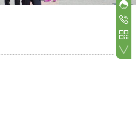
网站客
加微信 咨询详情！
参展
参观咨询
18600498
参展咨询
18600498
扫一扫 关注公众号！